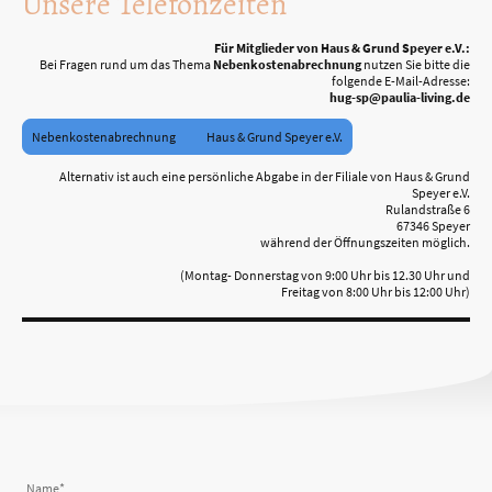
Unsere Telefonzeiten
Für Mitglieder von Haus & Grund Speyer e.V.:
Bei Fragen rund um das Thema
Nebenkostenabrechnung
nutzen Sie bitte die
folgende E-Mail-Adresse:
hug-sp@paulia-living.de
Nebenkostenabrechnung Haus & Grund Speyer e.V.
Alternativ ist auch eine persönliche Abgabe in der Filiale von Haus & Grund
Speyer e.V.
Rulandstraße 6
67346 Speyer
während der Öffnungszeiten möglich.
(Montag- Donnerstag von 9:00 Uhr bis 12.30 Uhr und
Freitag von 8:00 Uhr bis 12:00 Uhr)
Name
*